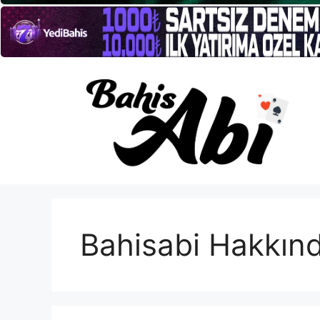
İçeriğe
atla
Bahisabi Hakkınd