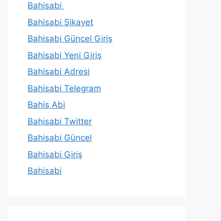
Bahisabi
Bahisabi Şikayet
Bahisabi Güncel Giriş
Bahisabi Yeni Giriş
Bahisabi Adresi
Bahisabi Telegram
Bahis Abi
Bahisabi Twitter
Bahisabi Güncel
Bahisabi Giriş
Bahisabi