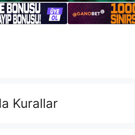
a Kurallar